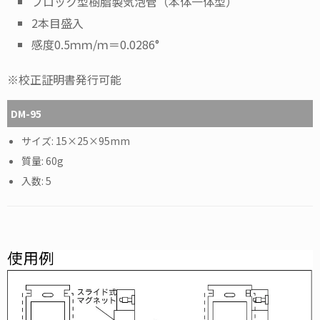
ブロック型樹脂製気泡管（本体一体型）
2本目盛入
感度0.5ｍｍ/ｍ＝0.0286°
※校正証明書発行可能
DM-95
15×25×95mm
60g
5