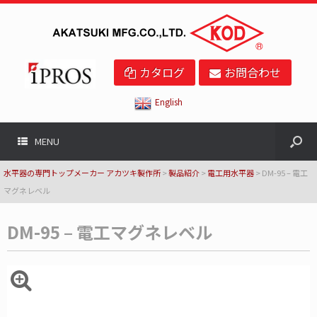
カタログ
お問合わせ
English
MENU
水平器の専門トップメーカー アカツキ製作所
>
製品紹介
>
電工用水平器
>
DM-95 – 電工
マグネレベル
DM-95 – 電工マグネレベル