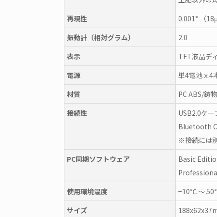
再現性
0.001° （1
振動計（相対グラム）
2.0
表示
TFT液晶デ
電源
単4電池ｘ4
材質
PC ABS/鋳
接続性
USB2.0ケ
Bluetooth
※接続には
PC同期ソフトウェア
Basic Edi
Professio
使用環境温度
−10℃ ～ 50
サイズ
188x62x3