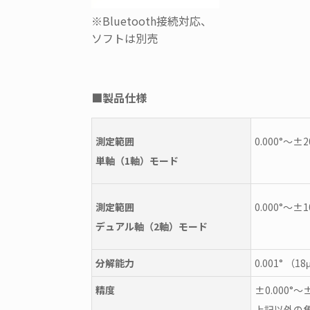
※Bluetooth接続対応、
ソフトは別売
■製品仕様
測定範囲
0.000°～±20
単軸（1軸）モード
測定範囲
0.000°～±10
デュアル軸（2軸）モード
分解能力
0.001° （1
精度
±0.000°～
上記以外の角