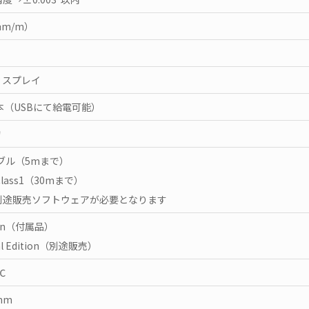
8μm/m）
ィスプレイ
本（USBにて給電可能）
物
ーブル（5mまで）
 Class1（30mまで）
別途販売ソフトウェアが必要となります
tion（付属品）
nal Edition（別途販売）
℃
7mm