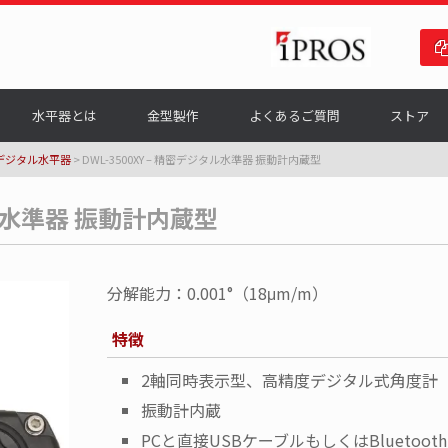
水平器とは
金型製作
よくあるご質問
ストア
デジタル水平器
>
DWL-3500XY – 精密デジタル水準器 振動計内蔵型
タル水準器 振動計内蔵型
分解能力：0.001°（18μm/m）
特徴
2軸同時表示型、高精度デジタル式角度計
振動計内蔵
PCと直接USBケーブルもしくはBluetooth