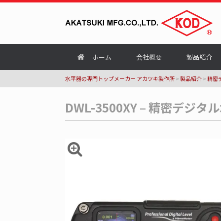
ホーム
会社概要
製品紹介
水平器の専門トップメーカー アカツキ製作所
>
製品紹介
>
精密
DWL-3500XY – 精密デジ