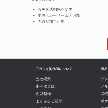
液色を透明色へ変更
本体へレーザー印字可能
面取り加工可能
アカツキ製作所について
商品
会社概要
ア
水平器とは
ア
金型製作
設
よくあるご質問
ポ