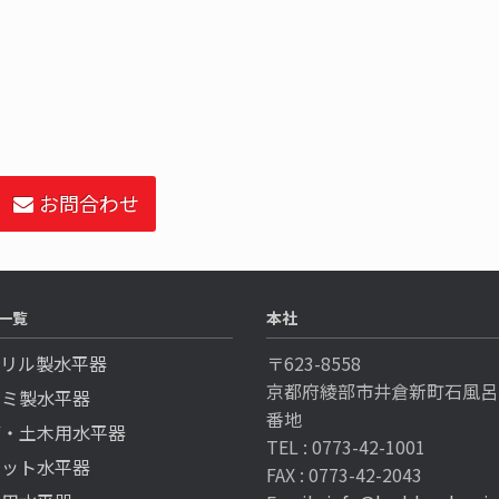
お問合わせ
一覧
本社
クリル製水平器
〒623-8558
京都府綾部市井倉新町石風呂
ルミ製水平器
番地
備・土木用水平器
TEL : 0773-42-1001
ケット水平器
FAX : 0773-42-2043