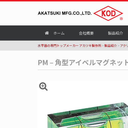
ホーム
会社概要
製品紹介
水平器の専門トップメーカー アカツキ製作所
>
製品紹介
>
アク
PM – 角型アイベルマグネッ