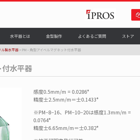
水平器とは
金型製作
よくあるご質問
ストア
リル製水平器
>
PM – 角型アイベルマグネット付水平器
ト付水平器
感度0.5mm/m = 0.0286°
精度士2.5mm/m＝士0.1433°
※PM−8−16、PM−10−20は感度1.3mm/m =
0.0764°
精度士6.65mm/m＝士0.382°