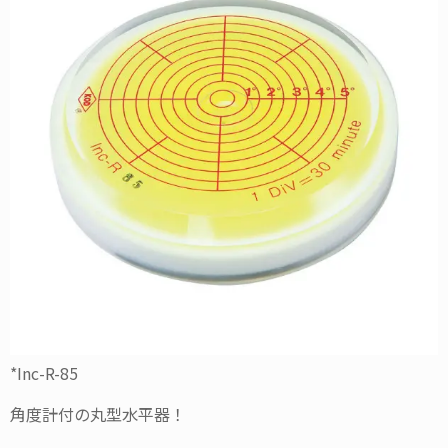
*Inc-R-85
角度計付の丸型水平器！