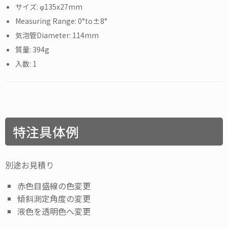
φ135x27mm
0°to±8°
114mm
394g
1
特注具体例
別途お見積り
赤色目盛線の色変更
傾斜測定角度の変更
液色を透明色へ変更