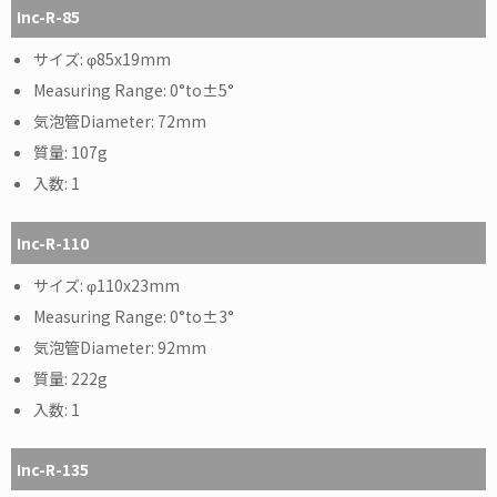
Inc-R-85
φ85x19mm
0°to±5°
72mm
107g
1
Inc-R-110
φ110x23mm
0°to±3°
92mm
222g
1
Inc-R-135