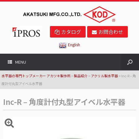
カタログ
お問合わせ
English
MENU
水平器の専門トップメーカー アカツキ製作所
>
製品紹介
>
アクリル製水平器
>
Inc-R – 角
度計付丸型アイベル水平器
Inc-R – 角度計付丸型アイベル水平器