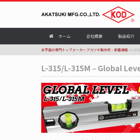
ホーム
会社概要
製品紹介
水平器の専門トップメーカー アカツキ製作所
>
新着情報
>
L-31
L-315/L-315M – Global