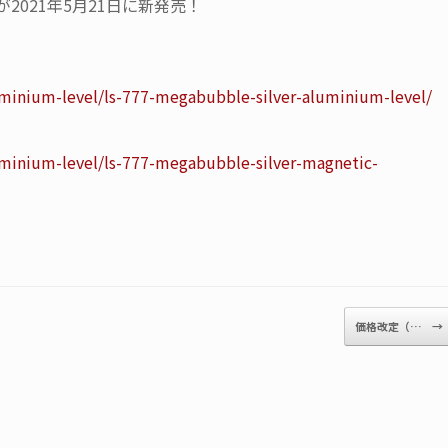
ミレベルが2021年5月21日に新発売！
uminium-level/ls-777-megabubble-silver-aluminium-level/
uminium-level/ls-777-megabubble-silver-magnetic-
価格改定（…
→