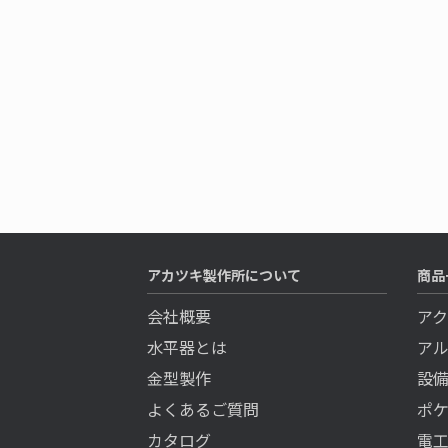
アカツキ製作所について
商品
会社概要
ア
水平器とは
ア
金型製作
設
よくあるご質問
ポ
カタログ
電