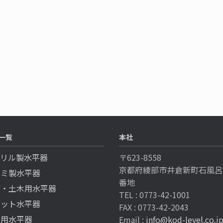
一覧
本社
クリル製水平器
〒623-8558
京都府綾部市井倉新町石風呂
ルミ製水平器
番地
備・土木用水平器
TEL : 0773-42-1001
ケット水平器
FAX : 0773-42-2043
工用水平器
Email :
info@kod-level.co.j