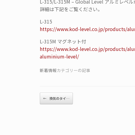
L-315/L-315M – Global Level アル
詳細は下記をご覧ください。
L-315
https://www.kod-level.co.jp/products/al
L-315M マグネット付
https://www.kod-level.co.jp/products/al
aluminium-level/
新着情報
カテゴリーの記事
投稿ナビゲーション
←
換気のタイ…