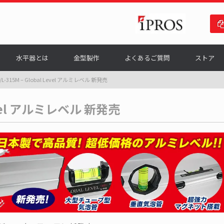
水平器とは
金型製作
よくあるご質問
ストア
5/L-315M – Global Level アルミレベル 新発売
 Level アルミレベル 新発売